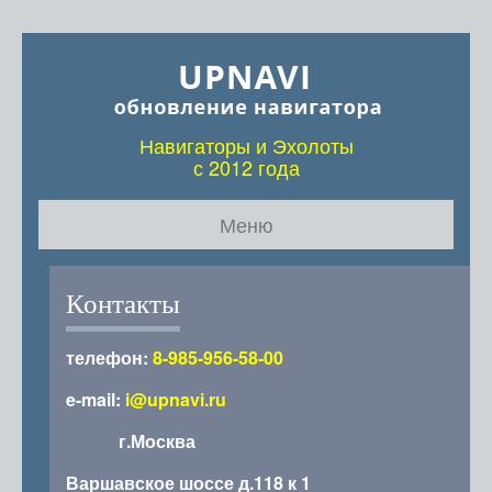
Навигаторы и Эхолоты
с 2012 года
Меню
Карты для навигаторов
Контакты
Карты для эхолотов
телефон:
8-985-956-58-00
Прошивка, русификация
e-mail:
i@upnavi.ru
Статьи
г.Москва
Варшавское шоссе д.118 к 1