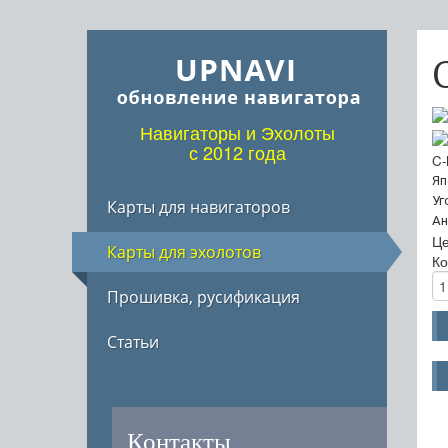
Навигаторы и Эхолоты
с 2012 года
C-
Яп
Уг
Карты для навигаторов
Ан
Ц
Карты для эхолотов
Ко
Прошивка, русификация
Статьи
Контакты