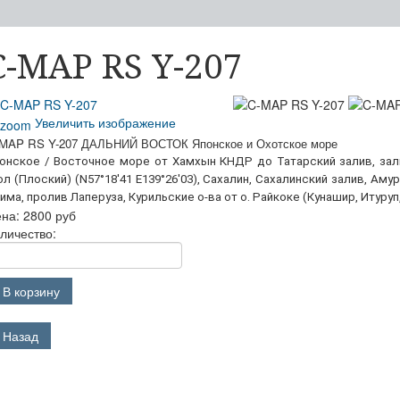
C-MAP RS Y-207
Увеличить изображение
MAP RS Y-207 ДАЛЬНИЙ ВОСТОК Японское и Охотское море
онское / Восточное море от Хамхын КНДР до Татарский залив, зал
ол (Плоский) (N57°18'41 E139°26'03), Сахалин, Сахалинский залив, Ам
има, пролив Лаперуза, Курильские о-ва от о. Райкоке (Кунашир, Итуруп
ена:
2800 руб
личество: